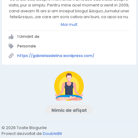
viata, pur si simplu. Pentru mine acel moment a venit in 2009,
cand aveam 16 ani si am inceput blogul &lsquo;Jurnalul unei
fete&rsquo;, pe care am scris cativa ani buni, ca apoi sa nu
mai rezonez cu blogging-ul. Mi-am luat o
Mai mult
pauza&hellip;lunga, apoi m-a apucat un dor nebun de a
scrie si asa a aparut acest blog, de data aceasta nu mai
1 Urmărit de
este anonim, nu mai postez sub un pseudonim, de data asta
scriu eu, Gabriela Adelina, despre mine si viata mea. De
Personale
data asta sunt eu&hellip;</p> <p>Si cine mai exact sunt eu?
https://gabrielaadelina.wordpress.com/
</p> <p>Daca vrei sa afli te astept pe blog!</p>
Nimic de afișat
© 2026 Toate Blogurile
Proiect dezvoltat de
DoubleBit