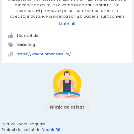
la inceput de drum, cu o vorba buna sau un sfat util. Voi
incerca sa-i promovez pe cei care-si merita locul in
aceasta industrie. Voi incerca sa fiu blogger si sunt convins
ca nu voi reusi………dar imi place sa incerc!
Mai mult
1 Urmărit de
Marketing
https://valentinmanescu.ro/
Nimic de afișat
© 2026 Toate Blogurile
Proiect dezvoltat de
DoubleBit