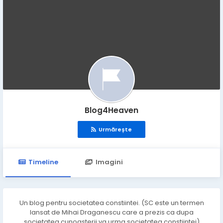
Blog4Heaven
Urmărește
Timeline
Imagini
Un blog pentru societatea constiintei. (SC este un termen
lansat de Mihai Draganescu care a prezis ca dupa
societatea cunoasterii va urma societatea constiintei)