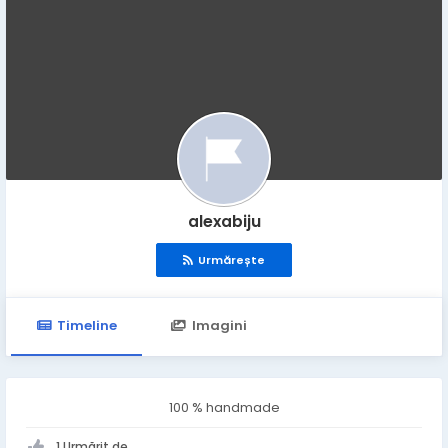
alexabiju
Urmărește
Timeline
Imagini
100 % handmade
1 Urmărit de