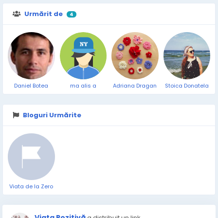
Urmărit de
4
Daniel Botea
ma alis a
Adriana Dragan
Stoica Donatela
Bloguri Urmărite
Viata de la Zero
Viata Pozitivă
a distribuit un link