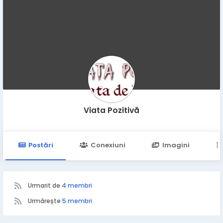
Viata Pozitivă
Postări
Conexiuni
Imagini
Urmarit de
4 membri
Urmărește
5 membri