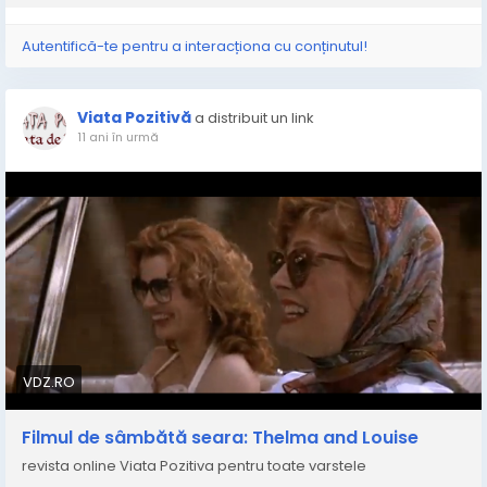
Autentifică-te pentru a interacționa cu conținutul!
Viata Pozitivă
a distribuit un link
11 ani în urmă
VDZ.RO
Filmul de sâmbătă seara: Thelma and Louise
revista online Viata Pozitiva pentru toate varstele