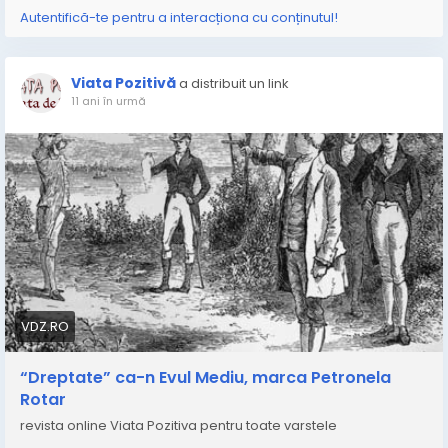
Autentifică-te pentru a interacționa cu conținutul!
Viata Pozitivă
a distribuit un link
11 ani în urmă
VDZ.RO
“Dreptate” ca-n Evul Mediu, marca Petronela
Rotar
revista online Viata Pozitiva pentru toate varstele