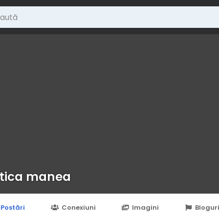
tica manea
Postări
Conexiuni
Imagini
Blogur