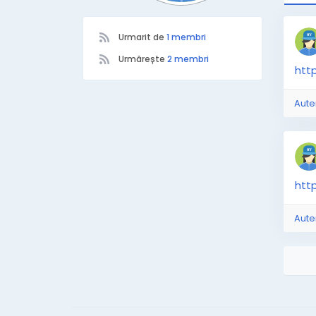
Urmarit de
1 membri
Urmărește
2 membri
htt
Aute
htt
Aute