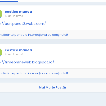
costica manea
13 ani în urmă
p://banipenet3.webs.com/
ntifică-te pentru a interacționa cu conținutul!
costica manea
14 ani în urmă
p://filmeonlineweb.blogspot.ro/
ntifică-te pentru a interacționa cu conținutul!
Mai Multe Postări