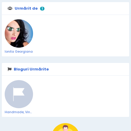
Urmărit de
1
Ionita Georgiana
Bloguri Urmărite
Handmade, Vintage - Pixalia - haine si accesorii faine