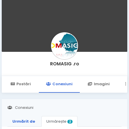
ROMASIG .ro
Postări
Conexiuni
Imagini
Conexiuni
Urmărit de
Urmărește
2