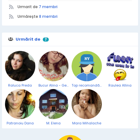
Urmarit de
7 membri
Urmărește
8 membri
Urmărit de
7
Raluca Preda
Bucur Alina - Georgiana
Top recomandări
Raulea Allina
Patranoiu Dana
M. Elena
Mara Mihalache