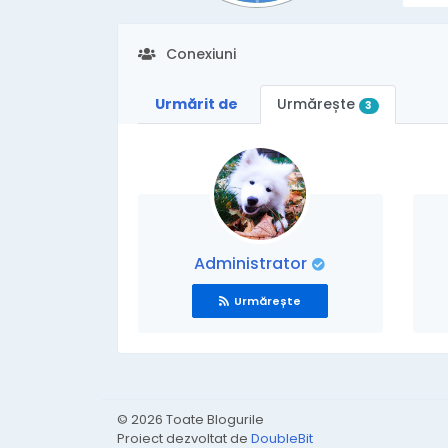
Conexiuni
Urmărit de
Urmărește
3
Administrator
Urmărește
© 2026 Toate Blogurile
Proiect dezvoltat de
DoubleBit