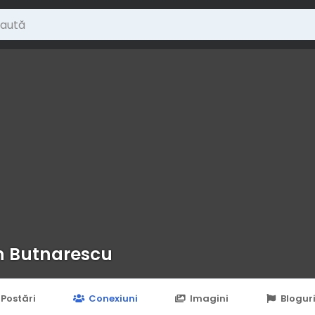
 Butnarescu
Postări
Conexiuni
Imagini
Blogur