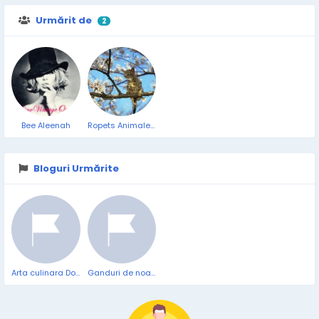
Urmărit de
2
Bee Aleenah
Ropets Animale de companie
Bloguri Urmărite
Arta culinara Doina
Ganduri de noapte (sportive)