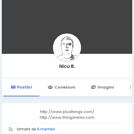
Nicu B.
Postări
Conexiuni
Imagini
http://www.plusthings.com/
http://www.thingsnews.com
Urmarit de
6 membri