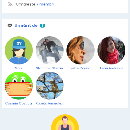
Urmărește
7 membri
Urmărit de
6
Gabi
Stancioiu Stefan
Petre Corina
Leau Andreea
Cosmin Costica
Ropets Animale de companie