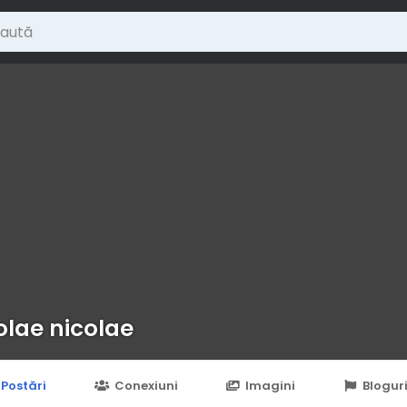
olae nicolae
Postări
Conexiuni
Imagini
Blogur