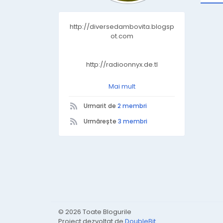
http://diversedambovita.blogsp
ot.com
http://radioonnyx.de.tl
Mai mult
http://dambovitamea.blogspot.
com
Urmarit de
2 membri
Urmărește
3 membri
© 2026 Toate Blogurile
Proiect dezvoltat de
DoubleBit