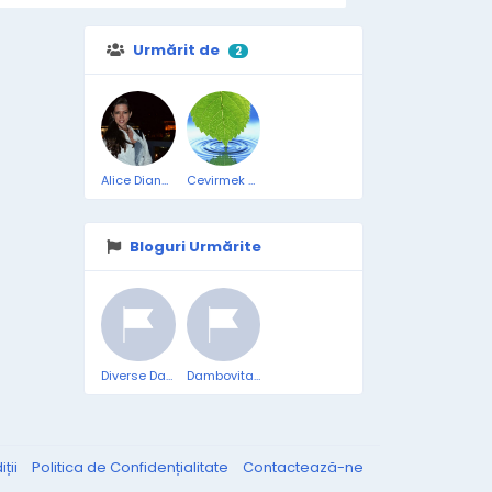
Urmărit de
2
Alice Diana Boboc
Cevirmek Vasile
Bloguri Urmărite
Diverse Dambovita
Dambovita mea
ții
Politica de Confidențialitate
Contactează-ne