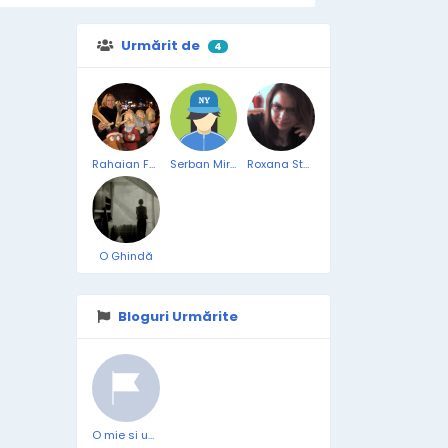
Urmărit de
4
Rahaian Fanica
Serban Mircea Constantin
Roxana Stefana
O Ghindă
Bloguri Urmărite
O mie si una de intrebari