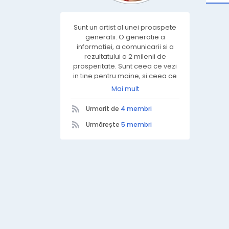
Sunt un artist al unei proaspete
generatii. O generatie a
informatiei, a comunicarii si a
rezultatului a 2 milenii de
prosperitate. Sunt ceea ce vezi
in tine pentru maine, si ceea ce
vrei sa dai copiilor tai de
Mai mult
poimaine. Sunt rodul a doua
decenii de studiu psihanalitic,
Urmarit de
4 membri
mai mult sau mai putin, fortat sa
evolueze spre culmile
Urmărește
5 membri
descretirii.