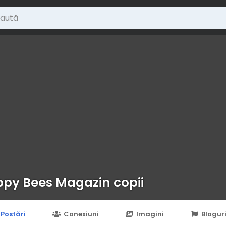
py Bees Magazin copii
Postări
Conexiuni
Imagini
Blogur