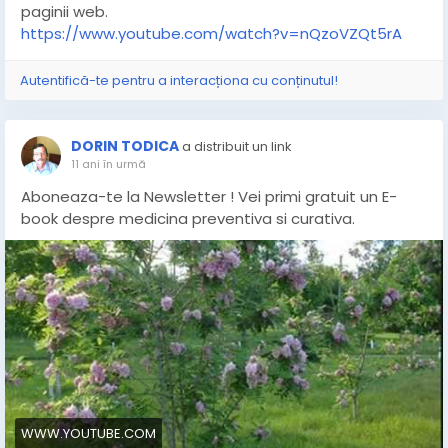
paginii web.
https://www.youtube.com/watch?v=nQzoVZQt5rA
Autentifică-te pentru a interacționa cu conținutul!
DORIN TODICA
a distribuit un link
11 ani în urmă
Aboneaza-te la Newsletter ! Vei primi gratuit un E-
book despre medicina preventiva si curativa.
WWW.YOUTUBE.COM