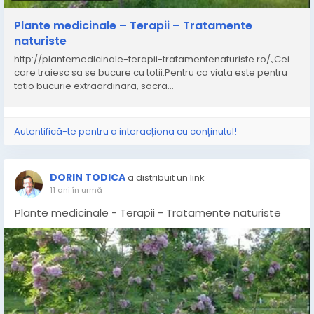
Plante medicinale – Terapii – Tratamente
naturiste
http://plantemedicinale-terapii-tratamentenaturiste.ro/„Cei
care traiesc sa se bucure cu totii.Pentru ca viata este pentru
totio bucurie extraordinara, sacra...
Autentifică-te pentru a interacționa cu conținutul!
DORIN TODICA
a distribuit un link
11 ani în urmă
Plante medicinale - Terapii - Tratamente naturiste