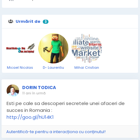
Urmărit de
3
Micael Nicolas
D- Laurentiu
Mihai Cristian
DORIN TODICA
11 ani în urmă
Esti pe cale sa descoperi secretele unei afaceri de
succes in Romania :
http://goo.gl/hU14K1
Autentifică-te pentru a interacționa cu conținutul!