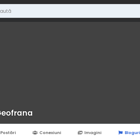
Geofrana
Postări
Conexiuni
Imagini
Blogur