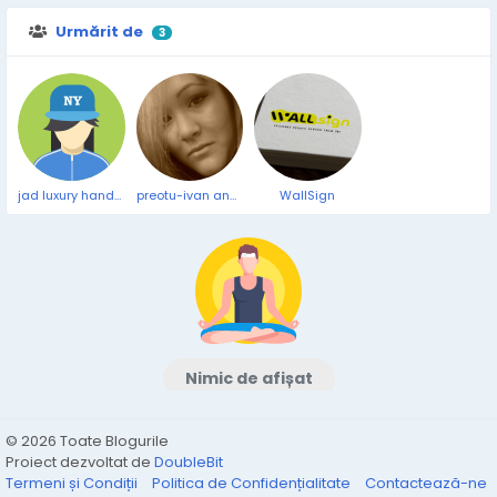
Urmărit de
3
jad luxury handmade
preotu-ivan ana-maria
WallSign
Nimic de afișat
© 2026 Toate Blogurile
Proiect dezvoltat de
DoubleBit
Termeni și Condiții
Politica de Confidențialitate
Contactează-ne