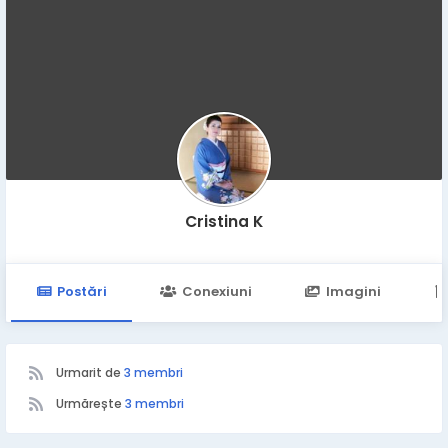
Cristina K
Postări
Conexiuni
Imagini
Urmarit de
3 membri
Urmărește
3 membri