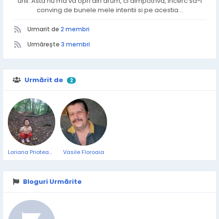
unii. Asta nu ma va opri din drum, ci dimpotriva, incerc sa-i
conving de bunele mele intentii si pe acestia...
Urmarit de
2 membri
Urmărește
3 membri
Urmărit de
2
Loriana Prioteasa
Vasile Floroaia
Bloguri Urmărite