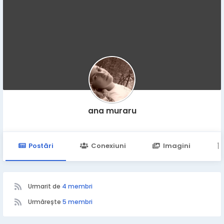
ana muraru
Postări
Conexiuni
Imagini
Urmarit de
4 membri
Urmărește
5 membri