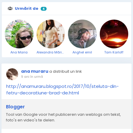
Urmărit de
4
Ana Maria
Alexandra Măriucă
Anghel emil
Tam Karloff
ana muraru
a distribuit un link
9 ani în urmă
http://anamuraru.blogspot.ro/2017/10/steluta-din-
fetru-decoratiune-brad-de.html
Blogger
Tool van Google voor het publiceren van weblogs om tekst,
foto's en video's te delen.