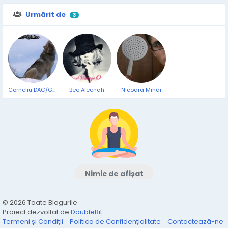
Urmărit de
3
Corneliu DAC/GET
Bee Aleenah
Nicoara Mihai
Nimic de afișat
© 2026 Toate Blogurile
Proiect dezvoltat de
DoubleBit
Termeni și Condiții
Politica de Confidențialitate
Contactează-ne