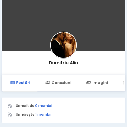
Dumitriu Alin
Postări
Conexiuni
Imagini
Urmarit de
0 membri
Urmărește
1 membri