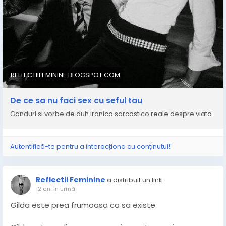
REFLECTIIFEMININE.BLOGSPOT.COM
De ce sa nu faci sex cu seful tau
Ganduri si vorbe de duh ironico sarcastico reale despre viata
Autentifică-te pentru a interacționa cu conținutul!
Reflectii Feminine
a distribuit un link
12 ani în urmă
Gilda este prea frumoasa ca sa existe.