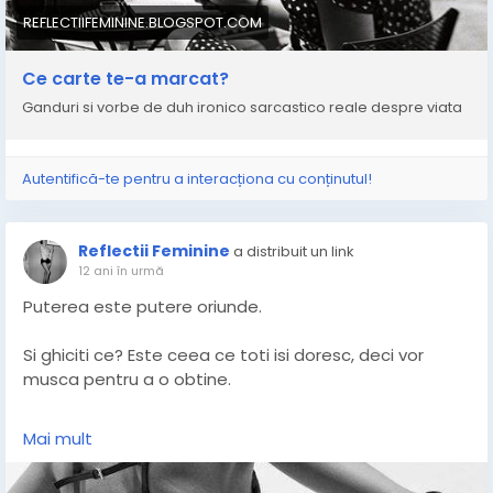
REFLECTIIFEMININE.BLOGSPOT.COM
Ce carte te-a marcat?
Ganduri si vorbe de duh ironico sarcastico reale despre viata
Autentifică-te pentru a interacționa cu conținutul!
Reflectii Feminine
a distribuit un link
12 ani în urmă
Puterea este putere oriunde.
Si ghiciti ce? Este ceea ce toti isi doresc, deci vor
musca pentru a o obtine.
Putem inchide ochii, putem visa la sinceritate, la
Mai mult
inocenta, la puritate, dar ea nu exista.