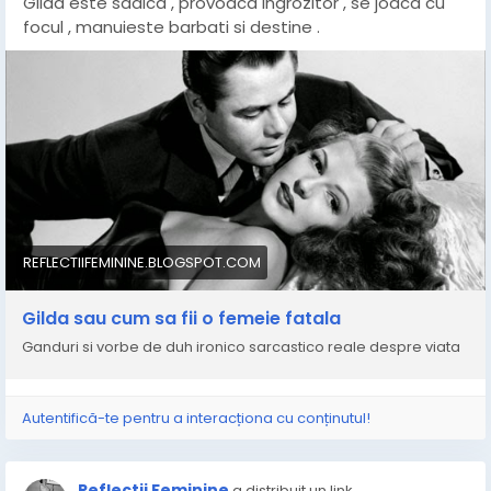
Gilda este sadica , provoaca ingrozitor , se joaca cu
focul , manuieste barbati si destine .
REFLECTIIFEMININE.BLOGSPOT.COM
Gilda sau cum sa fii o femeie fatala
Ganduri si vorbe de duh ironico sarcastico reale despre viata
Autentifică-te pentru a interacționa cu conținutul!
Reflectii Feminine
a distribuit un link