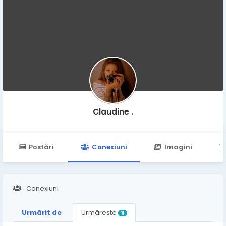
Claudine .
Postări
Conexiuni
Imagini
Conexiuni
Urmărit de
Urmărește
11