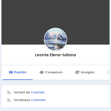
Leonte Elena-Iuliana
Postări
Conexiuni
Imagini
Urmarit de
1 membri
Urmărește
2 membri