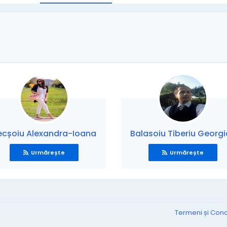
ecșoiu Alexandra-Ioana
Balasoiu Tiberiu Georg
Urmărește
Urmărește
Termeni și Condi