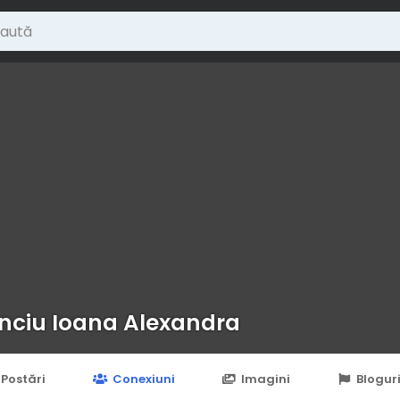
nciu Ioana Alexandra
Postări
Conexiuni
Imagini
Blogur