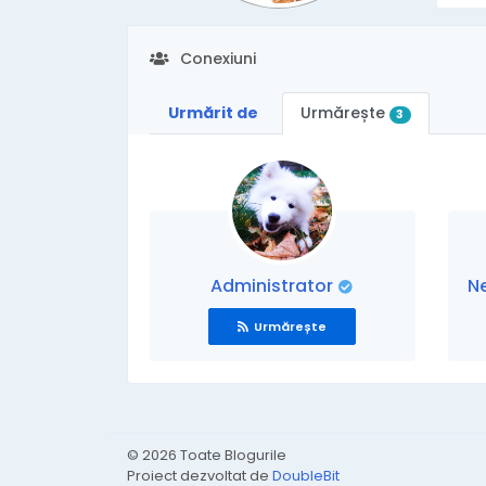
Conexiuni
Urmărit de
Urmărește
3
Administrator
N
Urmărește
© 2026 Toate Blogurile
Proiect dezvoltat de
DoubleBit