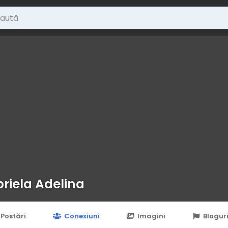
riela Adelina
Postări
Conexiuni
Imagini
Blogur