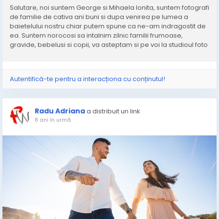
Salutare, noi suntem George si Mihaela Ionita, suntem fotografi
de familie de cativa ani buni si dupa venirea pe lumea a
baietelului nostru chiar putem spune ca ne-am indragostit de
ea. Suntem norocosi sa intalnim zilnic familii frumoase,
gravide, bebelusi si copii, va asteptam si pe voi la studioul foto
din Bucuresti.
Autentifică-te pentru a interacționa cu conținutul!
Radu Adriana
a distribuit un link
8 ani în urmă