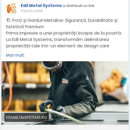
Edil Metal Systems
a distribuit un link
4 luni în urmă
🏗️ Porți și Garduri Metalice: Siguranță, Durabilitate și
Estetică Premium
Prima impresie a unei proprietăți începe de la poartă.
La Edil Metal Systems, transformăm delimitarea
proprietății tale într-un element de design care
îmbină securitatea cu eleganța modernă. Oferim
Mai mult
soluții complete pentru proiectarea, execuția și
montajul porților și gardurilor metalice, adaptate
perfect cerințelor rezidențiale, comerciale sau
industriale.
De ce să alegi soluțiile noastre metalice?
Fiecare proiect este abordat cu precizie tehnică,
utilizând materiale de înaltă calitate și tehnologii de
procesare moderne pentru a asigura:
EDILMETALSYSTEMS.RO
Rezistență în timp: Tratamente anticorozive și finisaje
durabile care fac față oricăror condiții meteorologice.