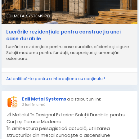
capitalul investit.
https://edilmetalsystems.ro/lucrarile-rezidentiale-
casa-durabila/
EDILMETALSYSTEMS.RO
Lucrările rezidențiale pentru construcția unei
case durabile
Lucrările rezidențiale pentru case durabile, eficiente și sigure.
Soluții moderne pentru fundații, acoperișuri și amenajări
exterioare.
Autentifică-te pentru a interacționa cu conținutul!
Edil Metal Systems
a distribuit un link
2 luni în urmă
📐 Metalul în Designul Exterior: Soluții Durabile pentru
Curți și Terase Moderne
În arhitectura peisagistică actuală, utilizarea
structurilor din metal cunoaște o ascensiune