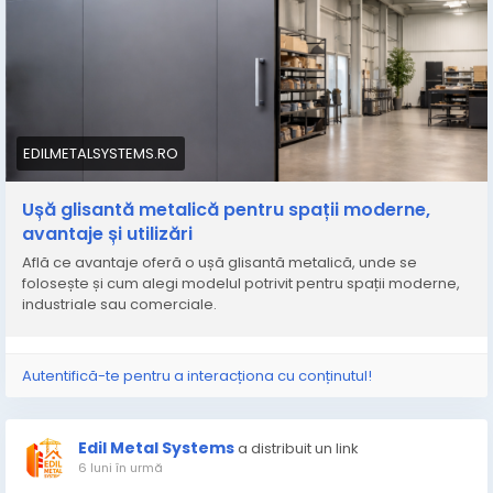
succesul proiectului.
https://edilmetalsystems.ro/constructii-porti-si-
garduri/
De ce să pierdem metri pătrați prețioși cu uși batante
clasice, când putem alege o soluție mult mai
inteligentă? În acest context, ușile glisante metalice
au devenit alegerea numărul unu pentru cei care pun
preț pe organizare și stil.
EDILMETALSYSTEMS.RO
https://edilmetalsystems.ro/usa-glisanta-metalica-
Ușă glisantă metalică pentru spații moderne,
spatii-moderne/
avantaje și utilizări
Află ce avantaje oferă o ușă glisantă metalică, unde se
folosește și cum alegi modelul potrivit pentru spații moderne,
industriale sau comerciale.
Autentifică-te pentru a interacționa cu conținutul!
Edil Metal Systems
a distribuit un link
6 luni în urmă