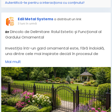
Autentifică-te pentru a interacționa cu conținutul!
Edil Metal Systems
a distribuit un link
3 luni în urmă
🏡 Dincolo de Delimitare: Rolul Estetic și Funcțional al
Gardului Ornamental
Investiția într-un gard ornamental este, fără îndoială,
una dintre cele mai inspirate decizii în procesul de
amenajare a spațiului exterior. Deși funcția primară
Mai mult
percepută este cea de marcare a limitelor
proprietății, un astfel de element constructiv
îndeplinește, în realitate, un set complex de obiective.
O împrejmuire selectată cu atenție nu se limitează la
a oferi securitate și intimitate locatarilor, ci devine o
componentă centrală de design, având puterea de a
redefini radical estetica întregii curți și a fațadei.
https://edilmetalsystems.ro/garduri-ornamentale-