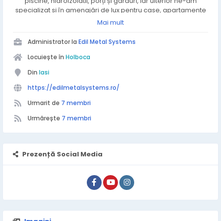
piscine, hidroizolatii, porți și garduri, iar ulterior ne-am
specializat și în amenajări de lux pentru case, apartamente
și spații comerciale. Lucrăm cu arhitecți renumiți și oferim
Mai mult
servicii complete – de la proiectare și consultanță, până la
execuție și finisaje premium. Ne recomandă seriozitatea,
Administrator la
Edil Metal Systems
calitatea lucrărilor și atenția la detalii.
Locuiește în
Holboca
Din
Iasi
https://edilmetalsystems.ro/
Urmarit de
7 membri
Urmărește
7 membri
Prezență Social Media