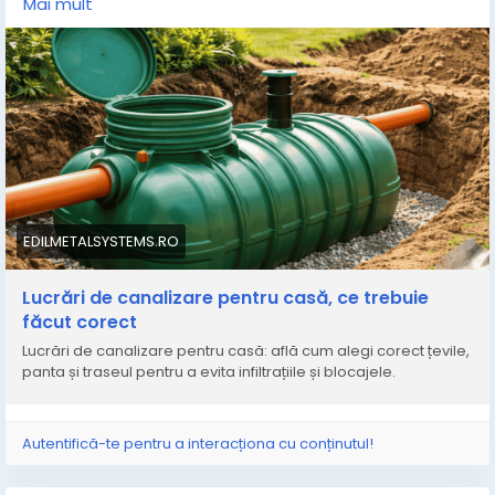
Mai mult
rămâne ascunsă sub pământ după închiderea
șantierului, această infrastructură condiționează
direct buna funcționare, siguranța și gradul de confort
al întregului cămin. O instalare defectuoasă poate
genera consecințe grave pe termen lung, de la
blocaje și mirosuri deranjante, până la infiltrații care
pun în pericol stabilitatea fundației.
https://edilmetalsystems.ro/lucrari-de-canalizare-
pentru-casa/
EDILMETALSYSTEMS.RO
Lucrări de canalizare pentru casă, ce trebuie
făcut corect
Lucrări de canalizare pentru casă: află cum alegi corect țevile,
panta și traseul pentru a evita infiltrațiile și blocajele.
Autentifică-te pentru a interacționa cu conținutul!