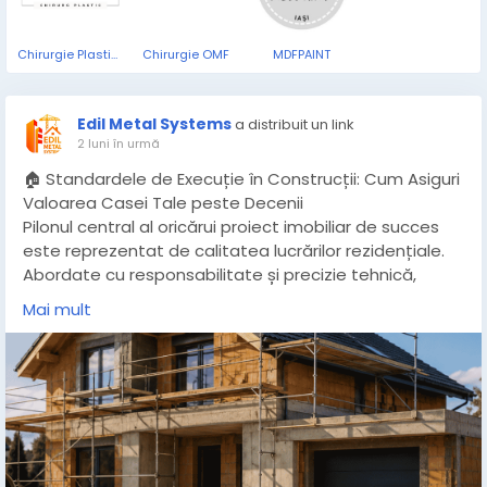
Chirurgie Plastica
Chirurgie OMF
MDFPAINT
Edil Metal Systems
a distribuit un link
2 luni în urmă
🏠 Standardele de Execuție în Construcții: Cum Asiguri
Valoarea Casei Tale peste Decenii
Pilonul central al oricărui proiect imobiliar de succes
este reprezentat de calitatea lucrărilor rezidențiale.
Abordate cu responsabilitate și precizie tehnică,
acestea garantează o locuință trainică, optimizată
Mai mult
energetic și capabilă să ofere un grad ridicat de
siguranță de-a lungul anilor. Schimbarea de
paradigmă din piața actuală arată că viitorii
proprietari nu mai analizează doar costul inițial, ci
prioritizează tehnologiile avansate de construcție și
rigoarea pe șantier, conștienți fiind că o execuție
corectă este singura metodă prin care își pot proteja