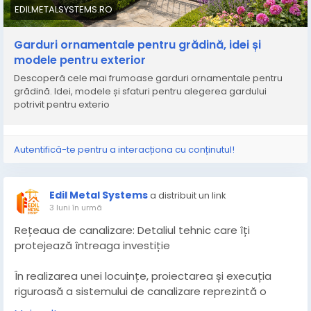
pentru-gradina-idei/
EDILMETALSYSTEMS.RO
Garduri ornamentale pentru grădină, idei și
modele pentru exterior
Descoperă cele mai frumoase garduri ornamentale pentru
grădină. Idei, modele și sfaturi pentru alegerea gardului
potrivit pentru exterio
Autentifică-te pentru a interacționa cu conținutul!
Edil Metal Systems
a distribuit un link
3 luni în urmă
Rețeaua de canalizare: Detaliul tehnic care îți
protejează întreaga investiție
În realizarea unei locuințe, proiectarea și execuția
riguroasă a sistemului de canalizare reprezintă o
etapă critică, ce nu suportă compromisuri. Deși