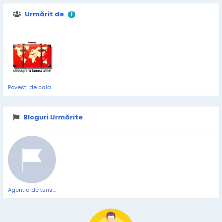
Urmărit de
1
Povesti de calatorie
Bloguri Urmărite
Agentia de turism Daiavedra