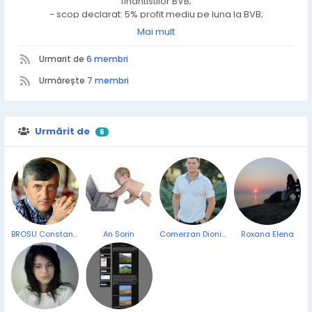
finantistilor BVB;
- scop declarat: 5% profit mediu pe luna la BVB;
- fac parte din tabara taurilor la BVB;
Mai mult
- si da, am facut profit la BVB.
Urmarit de
6 membri
Urmărește
7 membri
Urmărit de
6
BROSU Constantin-Dumitru
An Sorin
Comerzan Dionisie
Roxana Elena