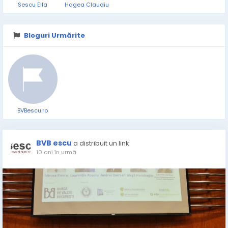
Sescu Ella
Hagea Claudiu
Bloguri Urmărite
BVBescu.ro
BVB escu
a distribuit un link
10 ani în urmă