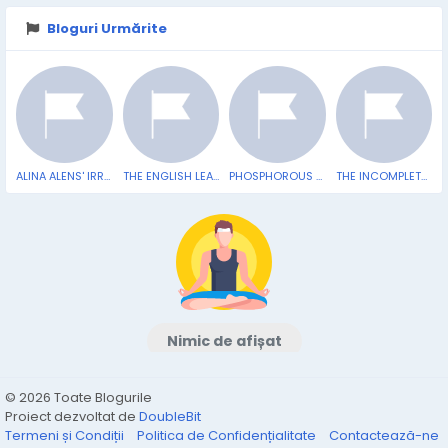
Bloguri Urmărite
ALINA ALENS' IRREVERENT BLOG
THE ENGLISH LEARNERS' BLOG
PHOSPHOROUS HEADS Lit By Atma Anur
THE INCOMPLETE FANTASY WE CALL LOVE
Nimic de afișat
© 2026 Toate Blogurile
Proiect dezvoltat de
DoubleBit
Termeni și Condiții
Politica de Confidențialitate
Contactează-ne