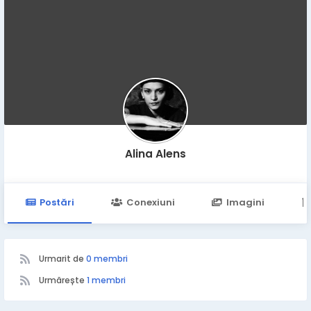
Alina Alens
Postări
Conexiuni
Imagini
Urmarit de
0 membri
Urmărește
1 membri