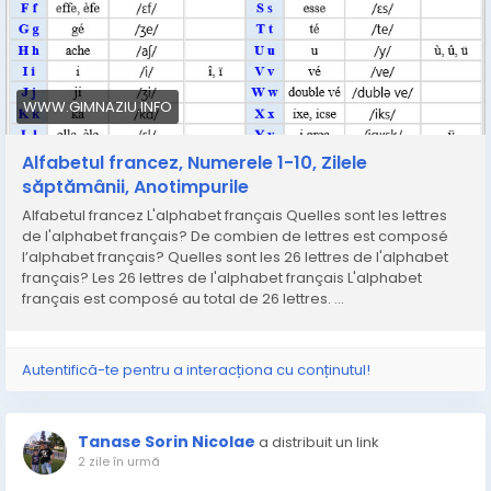
WWW.GIMNAZIU.INFO
Alfabetul francez, Numerele 1-10, Zilele
săptămânii, Anotimpurile
Alfabetul francez L'alphabet français Quelles sont les lettres
de l'alphabet français? De combien de lettres est composé
l’alphabet français? Quelles sont les 26 lettres de l'alphabet
français? Les 26 lettres de l'alphabet français L'alphabet
français est composé au total de 26 lettres. ...
Autentifică-te pentru a interacționa cu conținutul!
Tanase Sorin Nicolae
a distribuit un link
2 zile în urmă