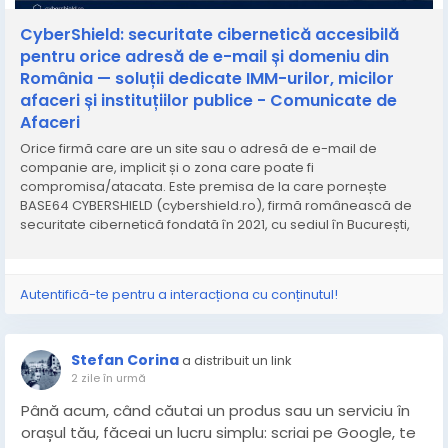
Amenințările cresc, dar „igiena digitală" de bază
lipsește la majoritatea firmelor mici
CyberShield: securitate cibernetică accesibilă
pentru orice adresă de e-mail și domeniu din
Nivelul amenințărilor cibernetice în România a rămas
România — soluții dedicate IMM-urilor, micilor
ridicat începând cu anul 2024, cu o intensificare vizibilă
afaceri și instituțiilor publice - Comunicate de
a tentativelor de fraudă financiară și a atacurilor de
Afaceri
tip malware, potrivit Directoratului Național de
Orice firmă care are un site sau o adresă de e-mail de
Securitate Cibernetică (DNSC). Conform datelor
companie are, implicit și o zona care poate fi
oficiale, în spațiul cibernetic civil au fost înregistrate
compromisa/atacata. Este premisa de la care pornește
peste 27 de milioane de evenimente importante de
BASE64 CYBERSHIELD (cybershield.ro), firmă românească de
securitate într-un singur an, aceste date sunt extrase
securitate cibernetică fondată în 2021, cu sediul în București,
din senzorii de detecție ai DNSC.
care ofera servicii de verificare și monitorizare a securității
cibernetice la prețuri accesibile pentru IMM-uri, mici afaceri și
instituții publice
În paralel, raportările din zona bancară și de curierat
Autentifică-te pentru a interacționa cu conținutul!
confirmă un fenomen pe care specialiștii CyberShield
îl văd frecvent și la clienți: majoritatea încercărilor de
phishing și fraudă online nu exploatează vulnerabilități
Stefan Corina
a distribuit un link
tehnice sofisticate, ci lacune simple ex. e-mailuri
2 zile în urmă
falsificate (spoofing) trimise „în numele" unei
Până acum, când căutai un produs sau un serviciu în
companii reale și domenii web-clonă care copiază
orașul tău, făceai un lucru simplu: scriai pe Google, te
aproape perfect site-urile unor branduri cunoscute.