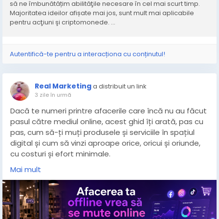
să ne îmbunătățim abilităţile necesare în cel mai scurt timp.
Majoritatea ideilor afișate mai jos, sunt mult mai aplicabile
pentru acţiuni şi criptomonede. ...
Autentifică-te pentru a interacționa cu conținutul!
Real Marketing
a distribuit un link
3 zile în urmă
Dacă te numeri printre afacerile care încă nu au făcut
pasul către mediul online, acest ghid îți arată, pas cu
pas, cum să-ți muți produsele și serviciile în spațiul
digital și cum să vinzi aproape orice, oricui și oriunde,
cu costuri și efort minimale.
Mai mult
Internetul nu are granițe: afacerea ta se poate
adresa întregii lumi, chiar dacă depozitul sau
magazinul tău fizic se află într-un singur oraș.
În România, peste 17,8 milioane de persoane folosesc