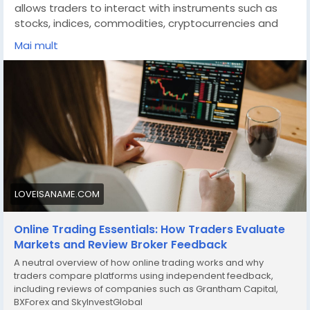
allows traders to interact with instruments such as
stocks, indices, commodities, cryptocurrencies and
currency pairs through digital platforms. Although
Mai mult
trading is widely accessible, it still requires a clear
understanding of market behaviour, risk management
and the differences between various service
providers.
https://loveisaname.com/online-trading-essentials-
how-traders-evaluate-markets-and-review-broker-
feedback/
LOVEISANAME.COM
Online Trading Essentials: How Traders Evaluate
Markets and Review Broker Feedback
A neutral overview of how online trading works and why
traders compare platforms using independent feedback,
including reviews of companies such as Grantham Capital,
BXForex and SkyInvestGlobal