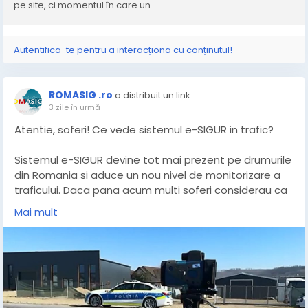
suprasolicitați, blocaje pe anumite rute sau zone.
pe site, ci momentul în care un
https://www.plummedia.ro/blog/afacerea-ta-offline-
vrea-sa-se-mute-online-vezi-ce-pasi-trebuie-sa-
Autentifică-te pentru a interacționa cu conținutul!
urmezi/
ROMASIG .ro
a distribuit un link
3 zile în urmă
Atentie, soferi! Ce vede sistemul e-SIGUR in trafic?
Sistemul e-SIGUR devine tot mai prezent pe drumurile
din Romania si aduce un nou nivel de monitorizare a
traficului. Daca pana acum multi soferi considerau ca
sunt verificati doar atunci cand sunt opriti de politie,
Mai mult
lucrurile s-au schimbat. Camerele inteligente pot
identifica numeroase abateri fara ca un echipaj sa
intervina imediat. De la viteza medie si folosirea
telefonului mobil pana la lipsa centurii de siguranta, a
unei polite RCA valabile sau a unui ITP valabil, toate
aceste aspecte pot fi observate si verificate rapid.