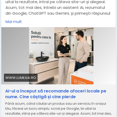
uitai la rezultate, intrai pe câteva site-uri și alegeai.
Rezultatul este direct: clienți păgubiți, scaderea
Acum, tot mai des, întrebi un asistent AI, rezumatul
increderii și uneori reputații care se refac în ani, nu în
din Google, ChatGPT sau Gemini, și primești răspunsul
săptămâni.
gata format, cu numele unei afaceri și cu adresa ei.
Mai mult
Nu mai intri pe niciun site. Ai deja ce îți trebuie.
Pentru o firmă mică sau o instituție publică fără
departament IT dedicat, aceste riscuri sunt adesea
https://www.lumeaai.ro/2026/08/06/ai-ul-a-inceput-
invizibile până la momentul la care produc pagube.
sa-recomande-afaceri-locale-pe-nume-cine-
castiga-si-cine-pierde/
https://www.comunicatedeafaceri.ro/it-
c/cybershield-securitate-cibernetica-accesibila-
pentru-orice-adresa-de-e-mail-i-domeniu-din-
romania-soluii-dedicate-imm-urilor-micilor-afaceri-i-
instituiilor-publice
WWW.LUMEAAI.RO
AI-ul a început să recomande afaceri locale pe
nume. Cine câștigă și cine pierde
Până acum, când căutai un produs sau un serviciu în orașul
tău, făceai un lucru simplu: scriai pe Google, te uitai la
rezultate, intrai pe câteva site-uri și alegeai. Acum, tot mai des,