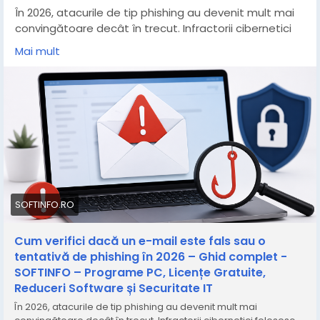
În 2026, atacurile de tip phishing au devenit mult mai
convingătoare decât în trecut. Infractorii cibernetici
folosesc inteligența artificială pentru a crea e-mailuri
Mai mult
aproape perfecte, imitând bănci, magazine online,
firme de curierat sau chiar colegi de serviciu. Un singur
clic pe un link malițios poate duce la furtul parolelor, al
datelor bancare sau chiar la compromiterea întregului
calculator.
Din fericire, există câteva verificări simple care te pot
ajuta să identifici rapid un e-mail suspect.
https://softinfo.ro/cum-verifici-daca-un-e-mail-
este-fals-sau-o-tentativa-de-phishing-in-2026-
SOFTINFO.RO
ghid-complet/
Cum verifici dacă un e-mail este fals sau o
tentativă de phishing în 2026 – Ghid complet -
SOFTINFO – Programe PC, Licențe Gratuite,
Reduceri Software și Securitate IT
În 2026, atacurile de tip phishing au devenit mult mai