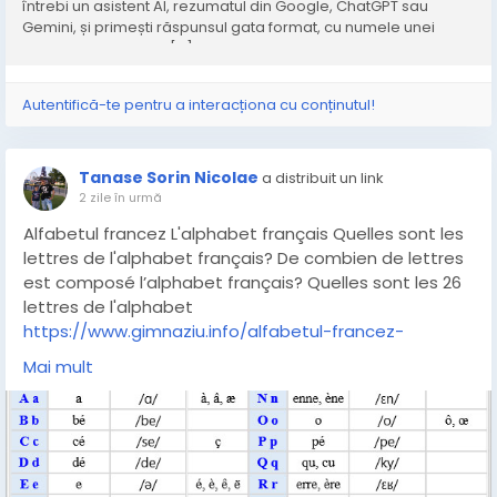
întrebi un asistent AI, rezumatul din Google, ChatGPT sau
Gemini, și primești răspunsul gata format, cu numele unei
afaceri și cu adresa […]
Autentifică-te pentru a interacționa cu conținutul!
Tanase Sorin Nicolae
a distribuit un link
2 zile în urmă
Alfabetul francez L'alphabet français Quelles sont les
lettres de l'alphabet français? De combien de lettres
est composé l’alphabet français? Quelles sont les 26
lettres de l'alphabet
https://www.gimnaziu.info/alfabetul-francez-
numerele-1-10-zilele-saptamanii-anotimpurile
Mai mult