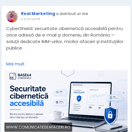
Real Marketing
a distribuit un link
o zi în urmă
CyberShield: securitate cibernetică accesibilă pentru
orice adresă de e-mail și domeniu din România —
soluții dedicate IMM-urilor, micilor afaceri și instituțiilor
publice
Mai mult
Orice firmă care are un site sau o adresă de e-mail de
companie are, implicit și o zona care poate fi
compromisa/atacata. Este premisa de la care
pornește BASE64 CYBERSHIELD (cybershield.ro), firmă
românească de securitate cibernetică fondată în
2021, cu sediul în București, care ofera servicii de
verificare și monitorizare a securității cibernetice la
prețuri accesibile pentru IMM-uri, mici afaceri și
instituții publice
WWW.COMUNICATEDEAFACERI.RO